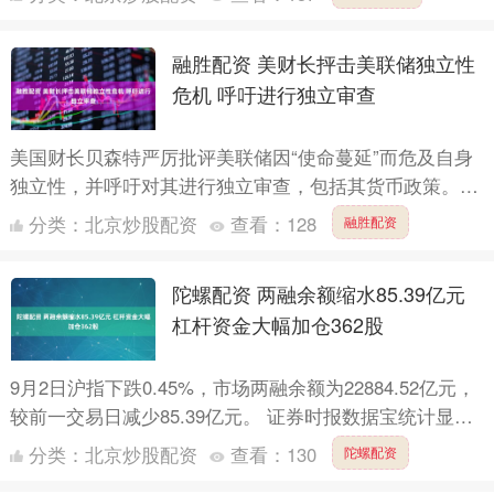
（....
融胜配资 美财长抨击美联储独立性
危机 呼吁进行独立审查
美国财长贝森特严厉批评美联储因“使命蔓延”而危及自身
独立性，并呼吁对其进行独立审查，包括其货币政策。贝
森特周五发表评论文章称：“独立性的核心在于公信力和
分类：
北京炒股配资
查看：
128
融胜配资
政治合法....
陀螺配资 两融余额缩水85.39亿元
杠杆资金大幅加仓362股
9月2日沪指下跌0.45%，市场两融余额为22884.52亿元，
较前一交易日减少85.39亿元。 证券时报数据宝统计显
示，截至9月2日，沪市两融余额11692.....
分类：
北京炒股配资
查看：
130
陀螺配资