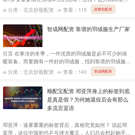
耍，下体突然流血，被紧急送往医院治疗。因没发现有伤
分类：
北京炒股配资
查看：
115
鼓腰包配资
痕，医师认....
智成网配资 靠谱的羽绒服生产厂家
引言 在寒冷的冬季，一件优质的羽绒服是必不可少的保
暖装备。而要拥有一件好的羽绒服，找到靠谱的羽绒服生
产厂家至关重要。 一、靠谱厂家的特征 质量把控严格 靠
分类：
北京炒股配资
查看：
143
智成网配资
谱的羽....
顺配宝配资 邓亚萍身上的标签到底
是真是假？为何她退役后会有那么
多流言蜚语
邓亚萍：迷雾重重的标签背后，真相究竟如何？ 说起邓
亚萍，这位中国初代乒乓球大魔王，人们总会想起她手握