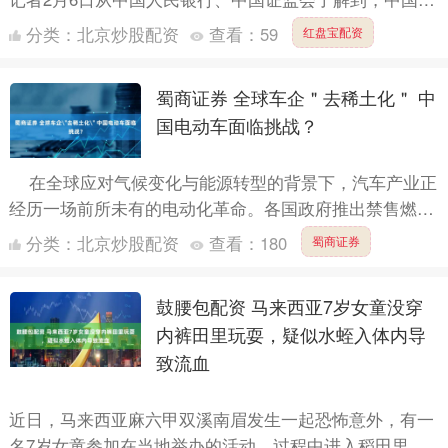
民银行等8部门当日联合发文，明确虚拟货币相关业务活
分类：
北京炒股配资
查看：
59
红盘宝配资
动属于....
蜀商证券 全球车企＂去稀土化＂ 中
国电动车面临挑战？
在全球应对气候变化与能源转型的背景下，汽车产业正
经历一场前所未有的电动化革命。各国政府推出禁售燃油
车时间表、加大充电基础设施投资，并出台购买电动汽车
分类：
北京炒股配资
查看：
180
蜀商证券
的补....
鼓腰包配资 马来西亚7岁女童没穿
内裤田里玩耍，疑似水蛭入体内导
致流血
近日，马来西亚麻六甲双溪南眉发生一起恐怖意外，有一
名7岁女童参加在当地举办的活动，过程中进入稻田里玩