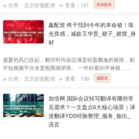
12月，在河南信阳的一户农户家中，杨锁不知何故惨死
分类：
北京炒股配资
查看：
121
快来配资
在....
鑫配资 终于找到今年的本命裙！珠
光质感，减龄又华贵_裙子_裙摆_身
材
盛夏热风已吹起，翻开时尚杂志满是轻盈飘逸的裙摆，刷
开短视频平台全是氛围感穿搭。 一件好看的半身裙，可
以说是夏日的仪式感~ 一条真正适合你的裙子，就是高效
分类：
北京炒股配资
查看：
139
鑫配资
的"气质....
加倍网 国际会议转写翻译有哪些常
见需求？一文盘点6大核心场景｜译
道翻译YDS经验整理_服务_输出_
语言