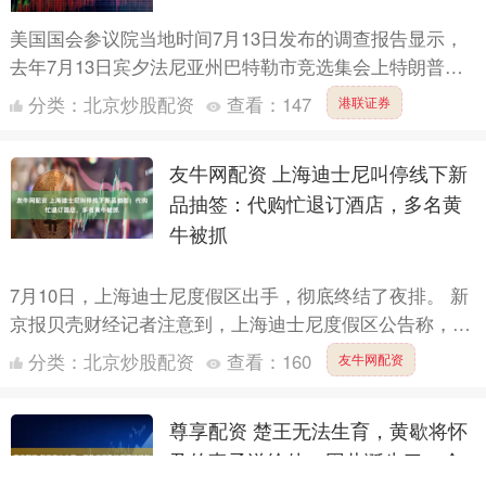
美国国会参议院当地时间7月13日发布的调查报告显示，
去年7月13日宾夕法尼亚州巴特勒市竞选集会上特朗普遭
枪击源于“一连串本可避免的安全疏漏”。报告严厉批评美
分类：
北京炒股配资
查看：
147
港联证券
国特....
友牛网配资 上海迪士尼叫停线下新
品抽签：代购忙退订酒店，多名黄
牛被抓
7月10日，上海迪士尼度假区出手，彻底终结了夜排。 新
京报贝壳财经记者注意到，上海迪士尼度假区公告称，鉴
于目前库存水平情况，同时为了保护所有游客的体验，自
分类：
北京炒股配资
查看：
160
友牛网配资
202....
尊享配资 楚王无法生育，黄歇将怀
孕的妻子送给他，因此诞生了一个