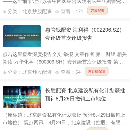
——这个细节让江苏省中西医结合医院的医生立刻警觉起
来。检查结果触目惊心：血糖值爆表，血酮尿酮双阳性，
分类：
北京炒股配资
查看：
171
万辰配资
最终确诊为....
惠管钱配资 海利得（002206.SZ）
壹评级首次评级报告
点击这里查看深度报告全文 举报 文章作者 第一财经 相关
阅读 万华化学（600309.SH）壹评级首次评级报告 第一
财经“壹评级”2025年首次评级报告 0 1....
分类：
北京炒股配资
查看：
64
惠管钱配资
长胜配资 北京建设私有化计划获批
预计8月29日撤销上市地位
（原标题：北京建设私有化计划获批 预计8月29日撤销上
市地位） 观点网讯：8月24日，北京建设（控股）有限公
司（以下简称北京建设）发布联合公告，宣布皓明控股有