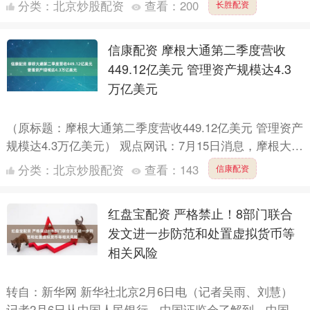
分类：
北京炒股配资
查看：
200
长胜配资
限....
信康配资 摩根大通第二季度营收
449.12亿美元 管理资产规模达4.3
万亿美元
（原标题：摩根大通第二季度营收449.12亿美元 管理资产
规模达4.3万亿美元） 观点网讯：7月15日消息，摩根大通
2025年第二季度管理资产规模达4.3万亿美....
分类：
北京炒股配资
查看：
143
信康配资
红盘宝配资 严格禁止！8部门联合
发文进一步防范和处置虚拟货币等
相关风险
转自：新华网 新华社北京2月6日电（记者吴雨、刘慧）
记者2月6日从中国人民银行、中国证监会了解到，中国人