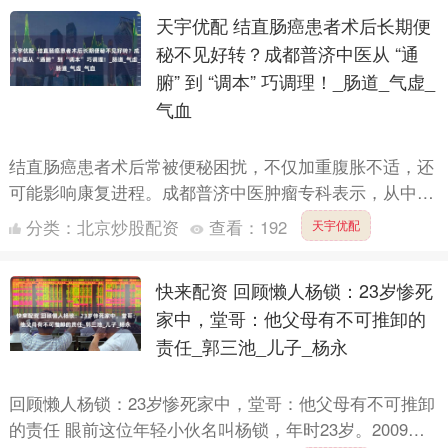
天宇优配 结直肠癌患者术后长期便
秘不见好转？成都普济中医从 “通
腑” 到 “调本” 巧调理！_肠道_气虚_
气血
结直肠癌患者术后常被便秘困扰，不仅加重腹胀不适，还
可能影响康复进程。成都普济中医肿瘤专科表示，从中医
角度看，术后便秘并非单纯 “肠道不通”，多与气血亏虚、
分类：
北京炒股配资
查看：
192
天宇优配
肠腑失....
快来配资 回顾懒人杨锁：23岁惨死
家中，堂哥：他父母有不可推卸的
责任_郭三池_儿子_杨永
回顾懒人杨锁：23岁惨死家中，堂哥：他父母有不可推卸
的责任 眼前这位年轻小伙名叫杨锁，年时23岁。2009年