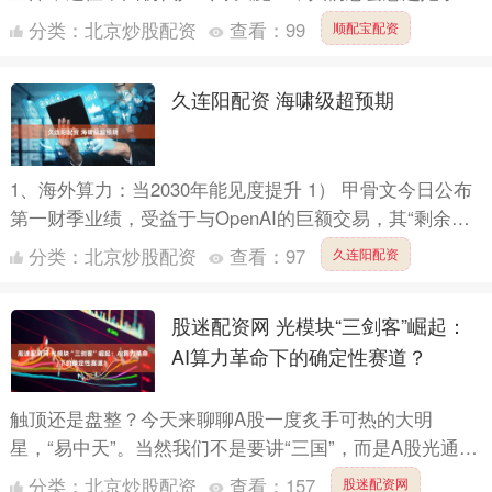
无数金牌的辉煌。五岁习球，九岁夺冠，13岁便问鼎全
分类：
北京炒股配资
查看：
99
顺配宝配资
国，她的职....
久连阳配资 海啸级超预期
1、海外算力：当2030年能见度提升 1） 甲骨文今日公布
第一财季业绩，受益于与OpenAI的巨额交易，其“剩余履
约义务”达到4550亿美元，并预计云基础设施业....
分类：
北京炒股配资
查看：
97
久连阳配资
股迷配资网 光模块“三剑客”崛起：
AI算力革命下的确定性赛道？
触顶还是盘整？今天来聊聊A股一度炙手可热的大明
星，“易中天”。当然我们不是要讲“三国”，而是A股光通信
板块出现的“三剑客”——新易盛（300502）、中际旭创
分类：
北京炒股配资
查看：
157
股迷配资网