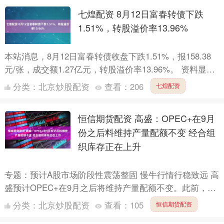
七煌配资 8月12日富春转债下跌
1.51%，转股溢价率13.96%
本站消息，8月12日富春转债收盘下跌1.51%，报158.38
元/张，成交额1.27亿元，转股溢价率13.96%。 资料显
示，富春转债信用级别为“AA-”，债券....
分类：
北京炒股配资
查看：
206
七煌配资
恒信期货配资 高盛：OPEC+在9月
份之后料维持产量配额不变 经合组
织库存正在上升
专题：预计A股市场阶段性震荡整固 慢牛行情行稳致远 高
盛预计OPEC+在9月之后将维持产量配额不变。此前，
OPEC+同意9月份再次大幅增加石油产量，幅度为54.....
分类：
北京炒股配资
查看：
105
恒信期货配资