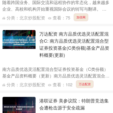
随着跨国业务、国际交流和远程协作的常态化，越来越多
企业、高校和机构开始重视国际会议的转写与翻译。 但
很多人以为会议翻译只是“听听录音、翻一下”，实际上，
分类：
北京炒股配资
查看：
75
加倍网
国际会议....
万达配资 南方品质优选灵活配置混
合C: 南方品质优选灵活配置混合型
证券投资基金(C类份额)基金产品资
料概要(更新)
南方品质优选灵活配置混合型证券投资基金（C类份额）
基金产品资料概要（更新）南方品质优选灵活配置混合型
证券投资基金（C类份额）基金产品资料概要（更新）编
分类：
北京炒股配资
查看：
102
万达配资
制日期：2....
港联证券 美参议院：特朗普竞选集
会遭枪击源于安全疏漏