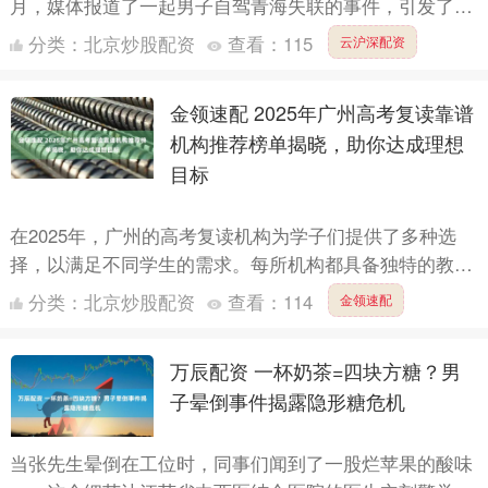
月，媒体报道了一起男子自驾青海失联的事件，引发了广
泛关注。这名36岁的广西男子钟某某于2025年8月27日
分类：
北京炒股配资
查看：
115
云沪深配资
上....
金领速配 2025年广州高考复读靠谱
机构推荐榜单揭晓，助你达成理想
目标
在2025年，广州的高考复读机构为学子们提供了多种选
择，以满足不同学生的需求。每所机构都具备独特的教学
风格和管理模式，从全封闭式的学习环境到个性化的辅导
分类：
北京炒股配资
查看：
114
金领速配
方案，诸....
万辰配资 一杯奶茶=四块方糖？男
子晕倒事件揭露隐形糖危机
当张先生晕倒在工位时，同事们闻到了一股烂苹果的酸味