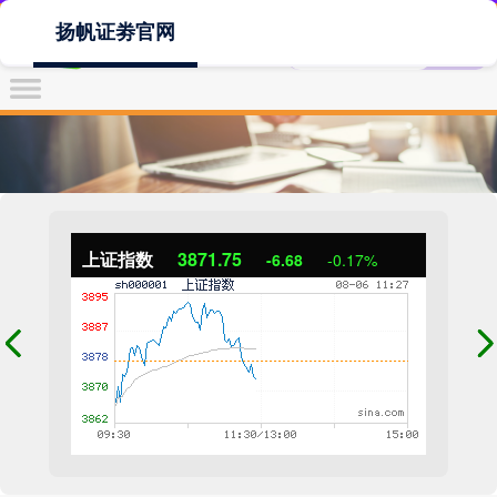
扬帆证劵官网
上证指数
3871.75
-6.68
-0.17%