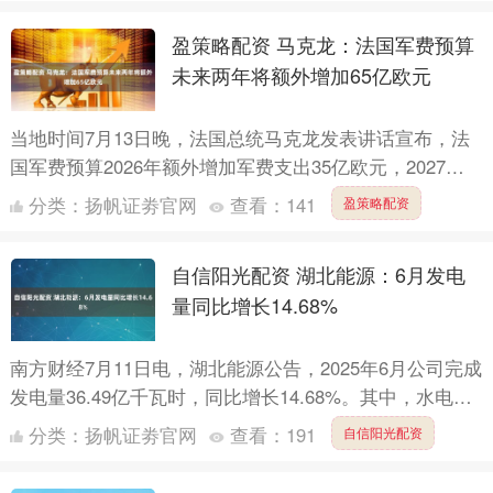
盈策略配资 马克龙：法国军费预算
未来两年将额外增加65亿欧元
当地时间7月13日晚，法国总统马克龙发表讲话宣布，法
国军费预算2026年额外增加军费支出35亿欧元，2027年
再增加30亿欧元，届时法国军费总额将达到640亿欧....
分类：
扬帆证劵官网
查看：
141
盈策略配资
自信阳光配资 湖北能源：6月发电
量同比增长14.68%
南方财经7月11日电，湖北能源公告，2025年6月公司完成
发电量36.49亿千瓦时，同比增长14.68%。其中，水电发
电量达13.35亿千瓦时，同比激增106.....
分类：
扬帆证劵官网
查看：
191
自信阳光配资