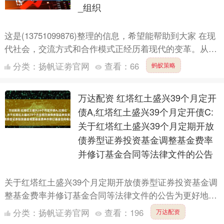
_组织
这是(13751099876)整理的信息，希望能帮助到大家 在现
代社会，交流方式和合作模式正经历着现代的变革。从传
统的面对面会议到远程协作，再到跨界合作与培训教....
分类：
扬帆证劵官网
查看：
66
蚂蚁策略
万达配资 红塔红土盛兴39个月定开
债A,红塔红土盛兴39个月定开债C:
关于红塔红土盛兴39个月定期开放
债券型证券投资基金调整基金费率
并修订基金合同等法律文件的公告
关于红塔红土盛兴39个月定期开放债券型证券投资基金调
整基金费率并修订基金合同等法律文件的公告为更好地满
足投资者需求，保护基金份额持有人的利益，经与红塔红
分类：
扬帆证劵官网
查看：
196
万达配资
土盛兴3....