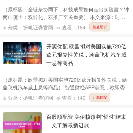
（原标题：全链条协同下，科技成果如何走出实验室？钟
南山院士：双转化、双推广至关重要） 本文来源：时代
财经 作者：张羽岐 中国工程院院士钟南山。图片来源：
分类：
扬帆证劵官网
查看：
184
德益配资
广州医博....
开源优配 欧盟拟对美国实施720亿
欧元报复性关税，涵盖飞机汽车威
士忌等商品
（原标题：欧盟拟对美国实施720亿欧元报复性关税，涵
盖飞机汽车威士忌等商品） 智通财经APP获悉，欧盟委员
会已拟定一份针对美国商品的报复性关税清单，涉及商品
分类：
扬帆证劵官网
查看：
146
开源优配
总价....
百股顺配资 美伊核谈判“暂时”结束
一文了解最新进展