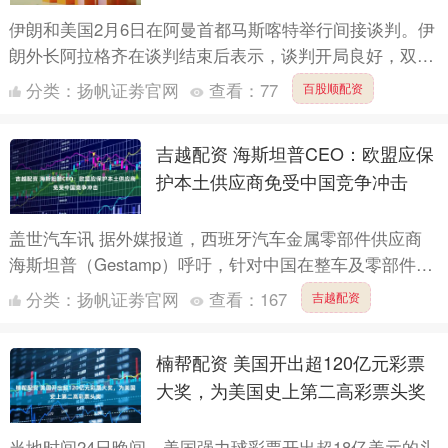
伊朗和美国2月6日在阿曼首都马斯喀特举行间接谈判。伊
朗外长阿拉格齐在谈判结束后表示，谈判开局良好，双方
已就继续谈判达成共识。而相对“低调”、少有相关消息发
分类：
扬帆证劵官网
查看：
77
百股顺配资
出的美....
吉越配资 海斯坦普CEO：欧盟应保
护本土供应商免受中国竞争冲击
盖世汽车讯 据外媒报道，西班牙汽车金属零部件供应商
海斯坦普（Gestamp）呼吁，针对中国在整车及零部件领
域日益激烈的竞争，欧盟应为欧洲汽车产业提供短期保护
分类：
扬帆证劵官网
查看：
167
吉越配资
措施....
楠帮配资 美国开出超120亿元彩票
大奖，为美国史上第二高彩票头奖
当地时间24日晚间，美国强力球彩票开出超18亿美元的头