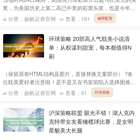
奖，为美国历史上第二高已中奖的彩票头奖，也是今年最
高的强力球奖金。据美国“强力球”彩票网站介绍，本轮头
分类：
扬帆证劵官网
查看：
181
楠帮配资
奖中....
环球策略 20部高人气耽美小说清
单：从权谋到甜宠，每本都值得N
刷
（保留原有HTML结构及图片，直接替换文案部分） ?各
位耽美爱好者注意啦！是不是又在书架前陷入选择困难？
别慌！你的专属安利机已上线！耽美宇宙里既有让人心跳
分类：
扬帆证劵官网
查看：
61
环球策略
破表的....
沪深策略联盟 眼光不错！湖人克内
克特带女友看橄榄球比赛，是女明
星貌美大长腿