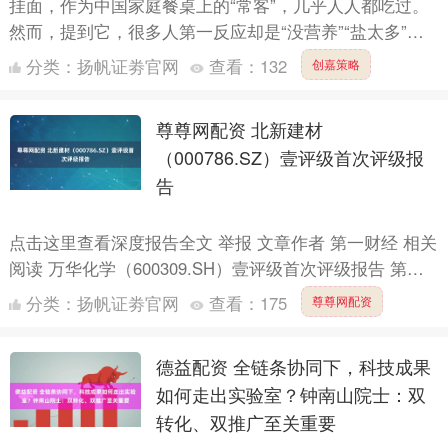
挂面，作为中国家庭餐桌上的“常客”，几乎人人都吃过。
然而，提到它，很多人第一反应却是“没营养”“盐太多”，
甚至把它归为“不健康食品”。 但挂面真的这么不堪吗？
分类：
扬帆证劵官网
查看：
132
创嘉策略
....
尊尊网配资 北新建材
（000786.SZ）壹评级首次评级报
告
点击这里查看深度报告全文 举报 文章作者 第一财经 相关
阅读 万华化学（600309.SH）壹评级首次评级报告 第一
财经“壹评级”2025年首次评级报告 0 1....
分类：
扬帆证劵官网
查看：
175
尊尊网配资
德益配资 全链条协同下，科技成果
如何走出实验室？钟南山院士：双
转化、双推广至关重要