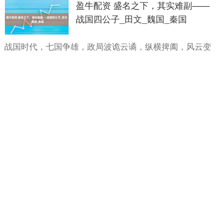
盈牛配资 盛名之下，其实难副——
战国四公子_田文_魏国_秦国
战国时代，七国争雄，政局波诡云谲，纵横捭阖，风云变
幻。在这个动荡不安的时期，齐国的孟尝高、赵国的平原
君、魏国的信陵君和楚国的春申君，四位杰出人物成为了
分类：
扬帆证劵官网
查看：
64
应牛配资
时代的风云....
旺牛配资 沪上阿姨拟参与H股全流
通计划
热点栏目 自选股 数据中心 行情中心 资金流向 模拟交易
客户端 沪上阿姨（02589）发布公告，根据管理办法、指
引及考虑到本公司自股东接获参与H股全流通的意向....
分类：
扬帆证劵官网
查看：
136
旺牛配资
牛弘配资 重组概念“妖股”频现! 私募