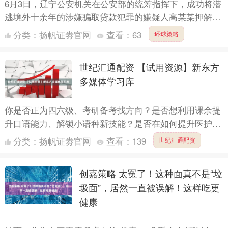
6月3日，辽宁公安机关在公安部的统筹指挥下，成功将潜
逃境外十余年的涉嫌骗取贷款犯罪的嫌疑人高某某押解回
国。经调查，2013年至2014年间，高某某通过伪造商品
分类：
扬帆证劵官网
查看：
63
环球策略
房....
世纪汇通配资 【试用资源】新东方
多媒体学习库
你是否正为四六级、考研备考找方向？是否想利用课余提
升口语能力、解锁小语种新技能？是否在如何提升医护英
语的能力而感到焦虑？ 图书档案馆为大家开通了《新东
分类：
扬帆证劵官网
查看：
139
世纪汇通配资
方多媒体学....
创嘉策略 太冤了！这种面真不是“垃
圾面”，居然一直被误解！这样吃更
健康