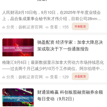
人民财讯9月10日电，9月10日，在2025年半年度业绩会
上，晶合集成董事会秘书朱才伟介绍，目前公司28nm
OLED显示驱动芯片研发进展顺利，预计2025年年....
分类：
扬帆证劵官网
查看：
155
华泰配资
驰盈配资 经济学家：加拿大降息决
策或取决于下一份通胀报告
格隆汇9月6日｜最新数据显示加拿大劳动力市场持续恶化
——过去两个月已减少约10万个工作岗位。阿尔伯塔中央
银行经济学家Charles St-Arnaud指出，尽管....
分类：
扬帆证劵官网
查看：
129
赤盈配资
财通策略嬴 科创板股融资融券余额
每日变动（9月2日）