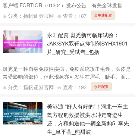
客户端 FORTIOR（01304）发布公告，有关全球发售的
稳定价格期于2025年8月3日（星期日）（....
分类：
扬帆证劵官网
查看：
187
金牛通配资
永旺配资 斑秃新药临床试验：
JAK/SYK双靶点抑制剂SYHX1901
片_研究_受试者_包括
斑秃是一种自身免疫性疾病，免疫系统攻击毛囊，头皮是
常受影响的部位，但此现象亦可发生在眉毛、睫毛、面部
毛发或身体的其它区域，造成各处毛发的脱落。斑秃可能
分类：
扬帆证劵官网
查看：
193
永旺配资
影响患者终....
美港通 “好人有好豹”！河北一车主
驾方程豹救援被洪水冲走奇迹生
还，方程豹送他一辆全新豹5_李先
生_阜平县_熊甜波