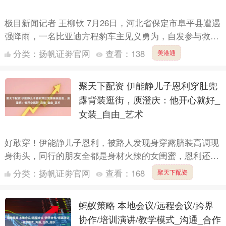
极目新闻记者 王柳钦 7月26日，河北省保定市阜平县遭遇
强降雨，一名比亚迪方程豹车主见义勇为，自发参与救
援，却因水势太大遇险，最终脱困成功。7月27日，方程
分类：
扬帆证劵官网
查看：
138
美港通
豹总....
聚天下配资 伊能静儿子恩利穿肚兜
露背装逛街，庾澄庆：他开心就好_
女装_自由_艺术
好敢穿！伊能静儿子恩利，被路人发现身穿露脐装高调现
身街头，同行的朋友全都是身材火辣的女闺蜜，恩利还大
方和认出的路人们合影，伊能静真的兑现了承诺，尊重恩
分类：
扬帆证劵官网
查看：
168
聚天下配资
利尝试各种....
蚂蚁策略 本地会议/远程会议/跨界
协作/培训演讲/教学模式_沟通_合作