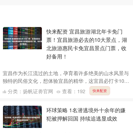
快来配资 宜昌旅游湖北年卡免门
票！宜昌旅游必去的10大景点，湖
北旅游惠民卡免宜昌景点门票，收
好备用！
宜昌作为长江流过的土地，孕育着许多绝美的山水风景与
独特的民俗文化，想体验宜昌的精华，这宜昌必打卡10大
景点，一定要来看看！ 湖北旅游惠民卡免门票，购买湖
分类：
扬帆证劵官网
查看：
192
快来配资
北旅游惠....
环球策略 1名潜逃境外十余年的嫌
犯被押解回国 持续追逃显成效