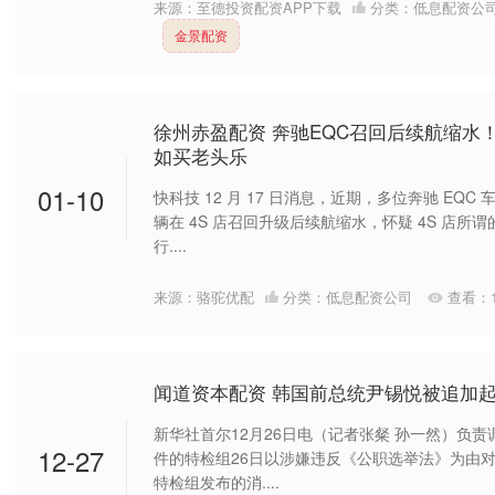
来源：至德投资配资APP下载
分类：
低息配资公
金景配资
徐州赤盈配资 奔驰EQC召回后续航缩水
如买老头乐
01-10
快科技 12 月 17 日消息，近期，多位奔驰 EQ
辆在 4S 店召回升级后续航缩水，怀疑 4S 店
行....
来源：骆驼优配
分类：
低息配资公司
查看：
闻道资本配资 韩国前总统尹锡悦被追加
新华社首尔12月26日电（记者张粲 孙一然）负
12-27
件的特检组26日以涉嫌违反《公职选举法》为由对
特检组发布的消....