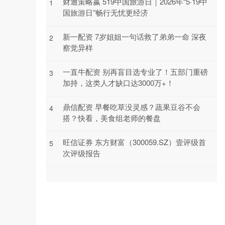
财通策略嬴 519中国旅游日｜2026年“5·19中
1
国旅游日”畅行无忧更经济
新一配资 7岁姐姐一句话救了弟弟一命 深夜
2
察觉异样
一直牛配资 别再盲目选专业了！五部门重磅
3
加持，这类人才缺口达3000万+！
鼎信配资 早餐吃草没灵感？蔬果豆谷不会
4
搭？快看，美食组老师的餐盘
旺信证券 东方财富（300059.SZ）壹评级首
5
次评级报告