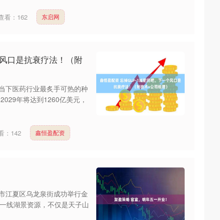
查看：
162
东启网
个风口是抗衰疗法！（附
是当下医药行业最炙手可热的种
029年将达到1260亿美元，
看：
142
鑫恒盈配资
汉市江夏区乌龙泉街成功举行金
一线湖景资源，不仅是天子山