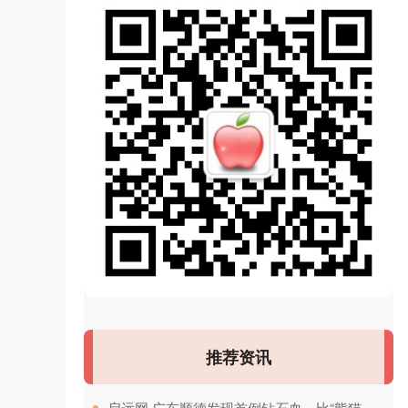
推荐资讯
​启远网 广东顺德发现首例钻石血，比“熊猫