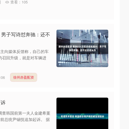
司
查看：
105
！男子写诗怼奔驰：还不
C 车主向媒体反馈称，自己的车
所谓的召回升级，就是对车辆进
106
徐州赤盈配资
起诉
责调查韩国前第一夫人金建希案
前总统尹锡悦追加起诉。 据