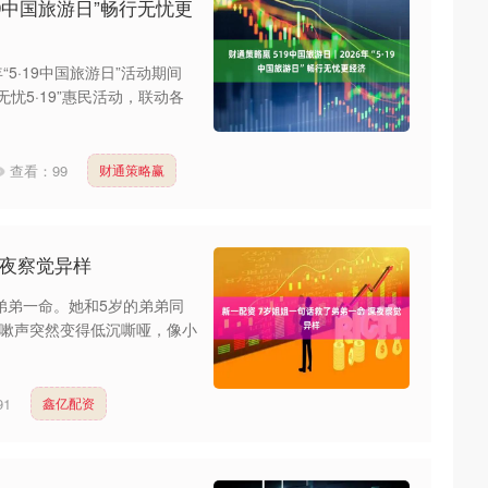
·19中国旅游日”畅行无忧更
5·19中国旅游日”活动期间
无忧5·19”惠民活动，联动各
查看：
99
财通策略赢
深夜察觉异样
弟弟一命。她和5岁的弟弟同
嗽声突然变得低沉嘶哑，像小
91
鑫亿配资