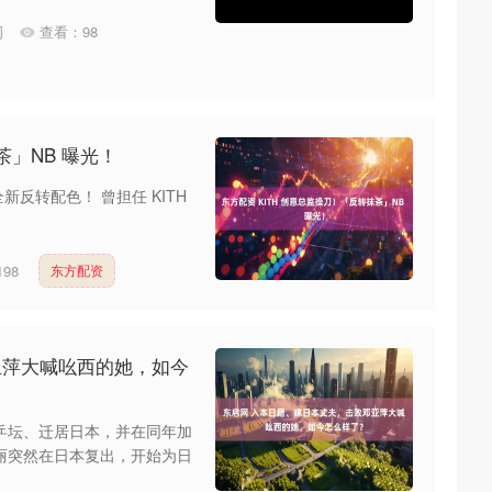
司
查看：
98
茶」NB 曝光！
来全新反转配色！ 曾担任 KITH
198
东方配资
亚萍大喊吆西的她，如今
出乒坛、迁居日本，并在同年加
智丽突然在日本复出，开始为日