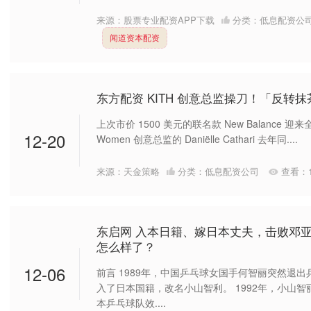
来源：股票专业配资APP下载
分类：
低息配资公
闻道资本配资
东方配资 KITH 创意总监操刀！「反转抹
上次市价 1500 美元的联名款 New Balance 迎
12-20
Women 创意总监的 Daniëlle Cathari 去年同....
来源：天金策略
分类：
低息配资公司
查看：
东启网 入本日籍、嫁日本丈夫，击败邓
怎么样了？
12-06
前言 1989年，中国乒乓球女国手何智丽突然退
入了日本国籍，改名小山智利。 1992年，小山
本乒乓球队效....