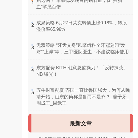
1
血”罕见百倍
​成泉策略 6月27日莱克转债上涨0.18%，转股
2
溢价率65.98%
​无双策略 “牙齿文身”风靡齿科？牙冠刻印“发
3
财”“上岸”等，三甲医院医生：不建议临床使用
​东方配资 KITH 创意总监操刀！「反转抹茶」
4
NB 曝光！
​五牛财富配资 齐国一直比鲁国强大，为何从晚
5
清开始，山东的简称是鲁而不是齐？_姜子牙_
周成王_周武王
最新文章