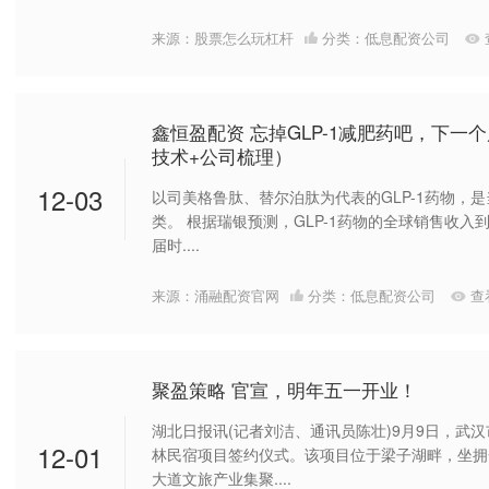
来源：股票怎么玩杠杆
分类：
低息配资公司
鑫恒盈配资 忘掉GLP-1减肥药吧，下一
技术+公司梳理）
12-03
以司美格鲁肽、替尔泊肽为代表的GLP-1药物，
类。 根据瑞银预测，GLP-1药物的全球销售收入到2
届时....
来源：涌融配资官网
分类：
低息配资公司
查
聚盈策略 官宣，明年五一开业！
湖北日报讯(记者刘洁、通讯员陈壮)9月9日，武
12-01
林民宿项目签约仪式。该项目位于梁子湖畔，坐拥
大道文旅产业集聚....