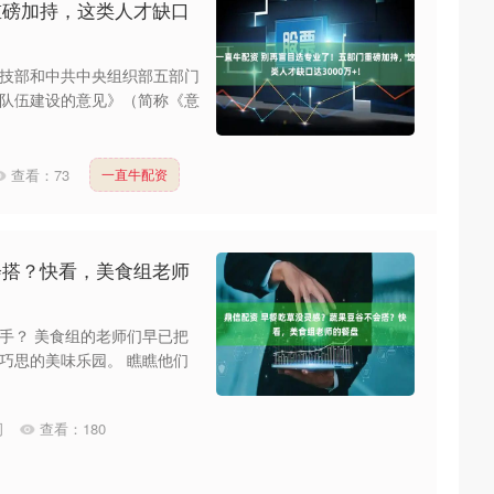
重磅加持，这类人才缺口
技部和中共中央组织部五部门
队伍建设的意见》（简称《意
查看：
73
一直牛配资
会搭？快看，美食组老师
手？ 美食组的老师们早已把
巧思的美味乐园。 瞧瞧他们
司
查看：
180