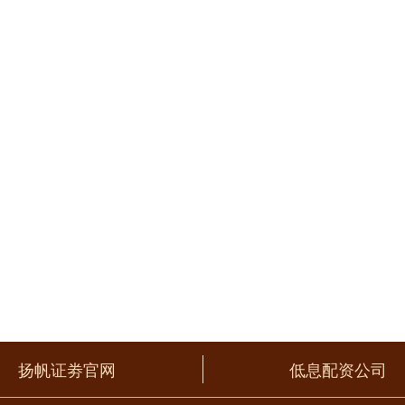
扬帆证劵官网
低息配资公司