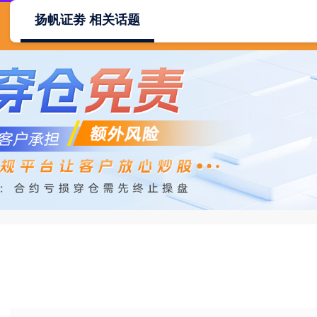
扬帆证劵 相关话题
首页
扬帆证劵
扬帆证劵官网
低息配资公司