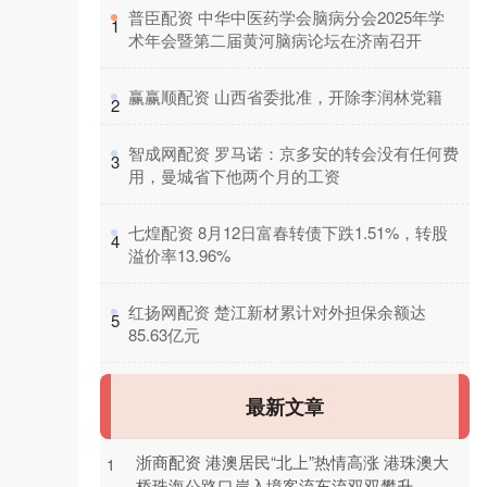
​普臣配资 中华中医药学会脑病分会2025年学
1
术年会暨第二届黄河脑病论坛在济南召开
​赢赢顺配资 山西省委批准，开除李润林党籍
2
​智成网配资 罗马诺：京多安的转会没有任何费
3
用，曼城省下他两个月的工资
​七煌配资 8月12日富春转债下跌1.51%，转股
4
溢价率13.96%
​红扬网配资 楚江新材累计对外担保余额达
5
85.63亿元
最新文章
浙商配资 港澳居民“北上”热情高涨 港珠澳大
1
桥珠海公路口岸入境客流车流双双攀升