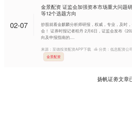
金景配资 证监会加强资本市场重大问题
等12个选题方向
02-07
炒股就看金麒麟分析师研报，权威，专业，及时，
会！ 证券时报记者程丹 2月6日，证监会发布《2
向及申报指南的....
来源：至德投资配资APP下载
分类：
低息配资公
金景配资
扬帆证劵文章