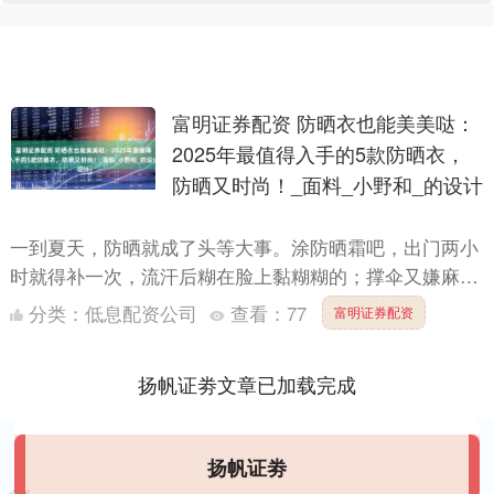
富明证券配资 防晒衣也能美美哒：
2025年最值得入手的5款防晒衣，
防晒又时尚！_面料_小野和_的设计
一到夏天，防晒就成了头等大事。涂防晒霜吧，出门两小
时就得补一次，流汗后糊在脸上黏糊糊的；撑伞又嫌麻
烦，骑车、逛街时总觉得碍手碍脚。最让人头疼的是传统
分类：
低息配资公司
查看：
77
富明证券配资
防晒衣，要么....
扬帆证劵文章已加载完成
扬帆证劵