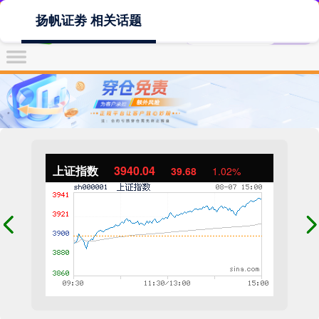
扬帆证劵 相关话题
上证指数
3940.04
39.68
1.02%