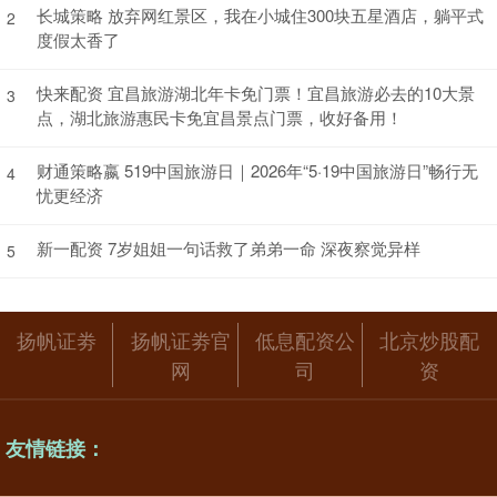
长城策略 放弃网红景区，我在小城住300块五星酒店，躺平式
2
度假太香了
快来配资 宜昌旅游湖北年卡免门票！宜昌旅游必去的10大景
3
点，湖北旅游惠民卡免宜昌景点门票，收好备用！
财通策略嬴 519中国旅游日｜2026年“5·19中国旅游日”畅行无
4
忧更经济
新一配资 7岁姐姐一句话救了弟弟一命 深夜察觉异样
5
扬帆证劵
扬帆证劵官
低息配资公
北京炒股配
网
司
资
友情链接：