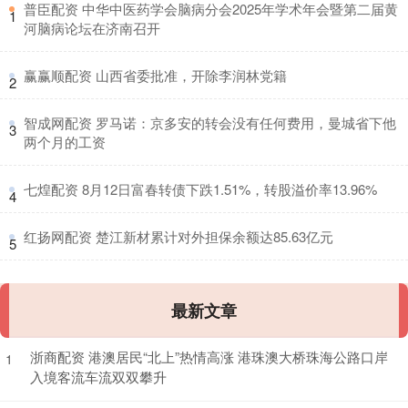
​普臣配资 中华中医药学会脑病分会2025年学术年会暨第二届黄
1
河脑病论坛在济南召开
​赢赢顺配资 山西省委批准，开除李润林党籍
2
​智成网配资 罗马诺：京多安的转会没有任何费用，曼城省下他
3
两个月的工资
​七煌配资 8月12日富春转债下跌1.51%，转股溢价率13.96%
4
​红扬网配资 楚江新材累计对外担保余额达85.63亿元
5
最新文章
浙商配资 港澳居民“北上”热情高涨 港珠澳大桥珠海公路口岸
1
入境客流车流双双攀升