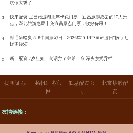
度假太香了
快来配资 宜昌旅游湖北年卡免门票！宜昌旅游必去的10大景
3
点，湖北旅游惠民卡免宜昌景点门票，收好备用！
财通策略嬴 519中国旅游日｜2026年“5·19中国旅游日”畅行无
4
忧更经济
新一配资 7岁姐姐一句话救了弟弟一命 深夜察觉异样
5
扬帆证劵
扬帆证劵官
低息配资公
北京炒股配
网
司
资
友情链接：
Powered by
扬帆证劵
RSS地图
HTML地图