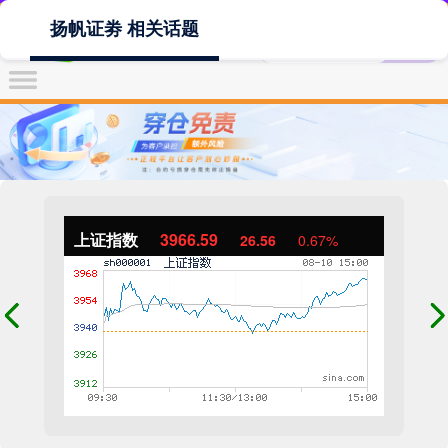
扬帆证劵 相关话题
上证指数
3966.59
26.56
0.67%