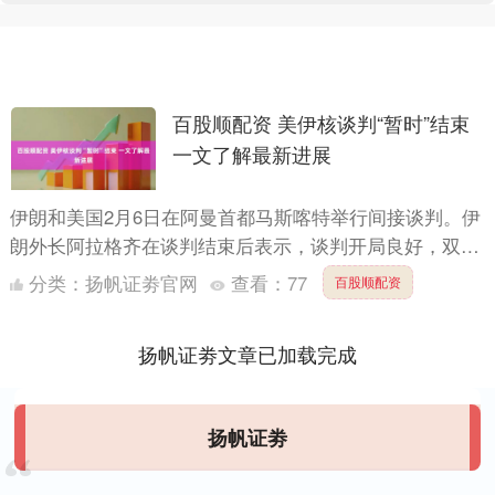
百股顺配资 美伊核谈判“暂时”结束
一文了解最新进展
伊朗和美国2月6日在阿曼首都马斯喀特举行间接谈判。伊
朗外长阿拉格齐在谈判结束后表示，谈判开局良好，双方
已就继续谈判达成共识。而相对“低调”、少有相关消息发
分类：
扬帆证劵官网
查看：
77
百股顺配资
出的美....
扬帆证劵文章已加载完成
扬帆证劵