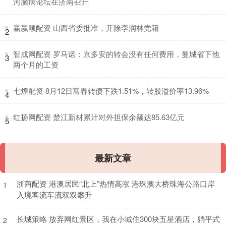
河脑病论坛在济南召开
​赢赢顺配资 山西省委批准，开除李润林党籍
2
​智成网配资 罗马诺：京多安的转会没有任何费用，曼城省下他
3
两个月的工资
​七煌配资 8月12日富春转债下跌1.51%，转股溢价率13.96%
4
​红扬网配资 楚江新材累计对外担保余额达85.63亿元
5
最新文章
浙商配资 港澳居民“北上”热情高涨 港珠澳大桥珠海公路口岸
1
入境客流车流双双攀升
长城策略 放弃网红景区，我在小城住300块五星酒店，躺平式
2