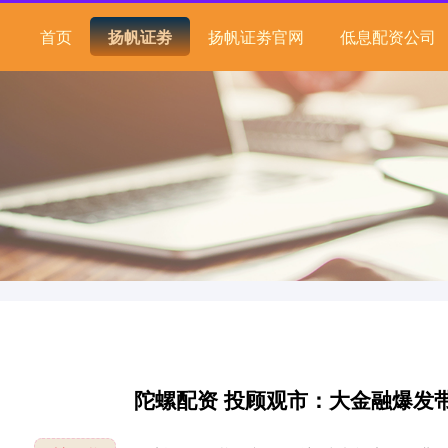
首页
扬帆证劵
扬帆证劵官网
低息配资公司
陀螺配资 投顾观市：大金融爆发带