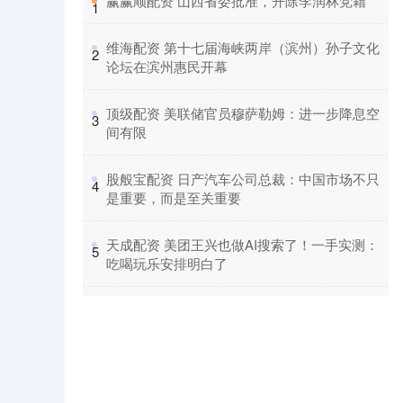
​赢赢顺配资 山西省委批准，开除李润林党籍
1
​维海配资 第十七届海峡两岸（滨州）孙子文化
2
论坛在滨州惠民开幕
​顶级配资 美联储官员穆萨勒姆：进一步降息空
3
间有限
​股般宝配资 日产汽车公司总裁：中国市场不只
4
是重要，而是至关重要
​天成配资 美团王兴也做AI搜索了！一手实测：
5
吃喝玩乐安排明白了