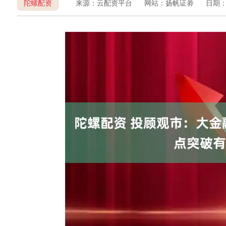
陀螺配资
来源：云配资平台
网站：扬帆证劵
日期：20