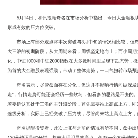
5月14日，和讯投顾奇名在市场分析中指出，今日大金融板块
形成有效的压力位突破。
市场上有部分观点将本次突破与3月中旬的情况相比较，但奇
大三浪的初期阶段，从大周期来看，周线坚定地向上；而小周期
化，中证1000和中证2000指数在大多数时间里呈现下跌态势
为首的大金融股表现强劲，带动了整体走势，一口气扭转市场颓
奇名表示，尽管盘面存在分化，但这并不影响行情向纵深发展
走”，行情走势可能还会经历一些坎坷，但看多的思路是不变的
若要确认其处于三浪的主升浪阶段，首先需要站上高点上方，即3
连线分析，实际上已经突破了压力线，尽管尚未站上高点上方，
奇名提醒投资者，此次上涨与之前的情况有所不同，盘中出现
120分钟还是60分钟，都未出现明显的高点，仅有一个30分