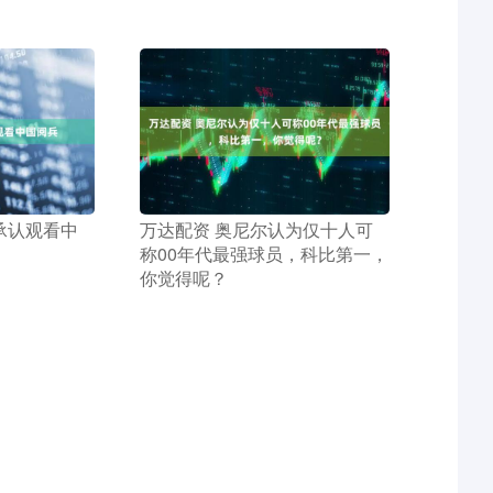
普承认观看中
​万达配资 奥尼尔认为仅十人可
称00年代最强球员，科比第一，
你觉得呢？