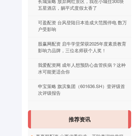
长城策略 放弃网红景区，我在小城住300块
五星酒店，躺平式度假太香了
可盈配资 台风登陆日本造成大范围停电 数万
户受影响
股赢网配资 启牛学堂荣获2025年度素质教育
影响力品牌，三位名师获个人奖！
我爱配资网 成年人想预防心血管疾病？这种
水可能更适合你
申宝策略 旗滨集团（601636.SH）壹评级首
次评级报告
推荐资讯