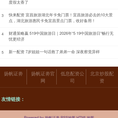
度假太香了
快来配资 宜昌旅游湖北年卡免门票！宜昌旅游必去的10大景
3
点，湖北旅游惠民卡免宜昌景点门票，收好备用！
财通策略嬴 519中国旅游日｜2026年“5·19中国旅游日”畅行无
4
忧更经济
新一配资 7岁姐姐一句话救了弟弟一命 深夜察觉异样
5
扬帆证劵
扬帆证劵官
低息配资公
北京炒股配
网
司
资
友情链接：
Powered by
扬帆证劵
RSS地图
HTML地图