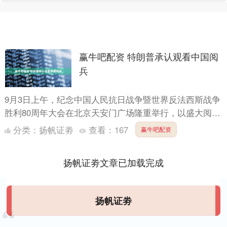
赢牛吧配资 特朗普承认观看中国阅
兵
9月3日上午，纪念中国人民抗日战争暨世界反法西斯战争
胜利80周年大会在北京天安门广场隆重举行，以盛大阅兵
仪式，同世界人民一道纪念这个伟大的日子。 当地时间9
分类：
扬帆证劵
查看：
167
赢牛吧配资
月3....
扬帆证劵文章已加载完成
扬帆证劵