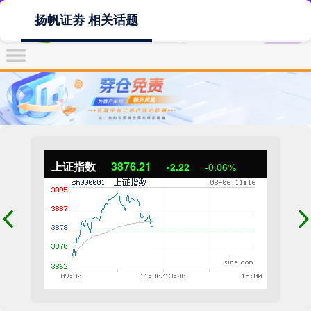
扬帆证劵 相关话题
上证指数
3876.21
-2.22
-0.06%