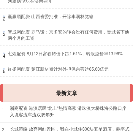
河脑病论坛在济南召开
​赢赢顺配资 山西省委批准，开除李润林党籍
2
​智成网配资 罗马诺：京多安的转会没有任何费用，曼城省下他
3
两个月的工资
​七煌配资 8月12日富春转债下跌1.51%，转股溢价率13.96%
4
​红扬网配资 楚江新材累计对外担保余额达85.63亿元
5
最新文章
浙商配资 港澳居民“北上”热情高涨 港珠澳大桥珠海公路口岸
1
入境客流车流双双攀升
长城策略 放弃网红景区，我在小城住300块五星酒店，躺平式
2