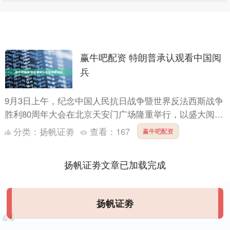
赢牛吧配资 特朗普承认观看中国阅
兵
9月3日上午，纪念中国人民抗日战争暨世界反法西斯战争
胜利80周年大会在北京天安门广场隆重举行，以盛大阅兵
仪式，同世界人民一道纪念这个伟大的日子。 当地时间9
分类：
扬帆证劵
查看：
167
赢牛吧配资
月3....
扬帆证劵文章已加载完成
扬帆证劵