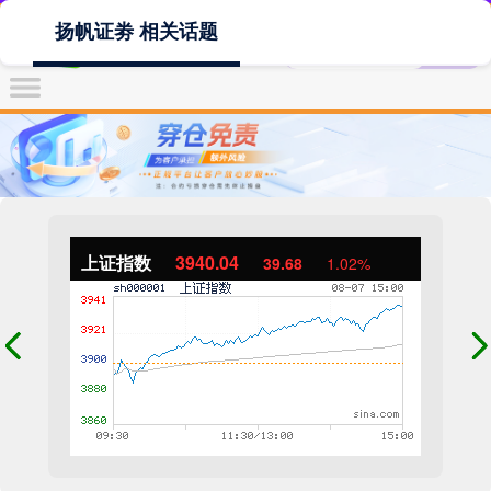
扬帆证劵 相关话题
上证指数
3940.04
39.68
1.02%