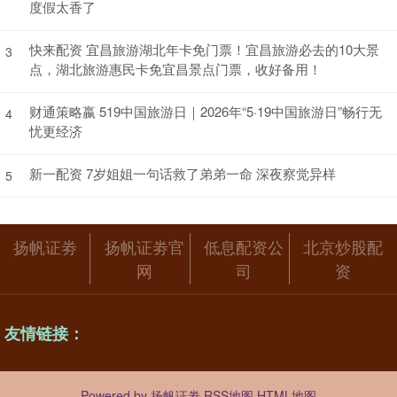
度假太香了
快来配资 宜昌旅游湖北年卡免门票！宜昌旅游必去的10大景
3
点，湖北旅游惠民卡免宜昌景点门票，收好备用！
财通策略嬴 519中国旅游日｜2026年“5·19中国旅游日”畅行无
4
忧更经济
新一配资 7岁姐姐一句话救了弟弟一命 深夜察觉异样
5
扬帆证劵
扬帆证劵官
低息配资公
北京炒股配
网
司
资
友情链接：
Powered by
扬帆证劵
RSS地图
HTML地图