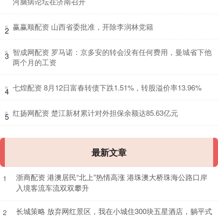
河脑病论坛在济南召开
​赢赢顺配资 山西省委批准，开除李润林党籍
2
​智成网配资 罗马诺：京多安的转会没有任何费用，曼城省下他
3
两个月的工资
​七煌配资 8月12日富春转债下跌1.51%，转股溢价率13.96%
4
​红扬网配资 楚江新材累计对外担保余额达85.63亿元
5
最新文章
浙商配资 港澳居民“北上”热情高涨 港珠澳大桥珠海公路口岸
1
入境客流车流双双攀升
长城策略 放弃网红景区，我在小城住300块五星酒店，躺平式
2