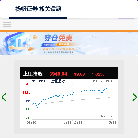
扬帆证劵 相关话题
上证指数
3940.04
39.68
1.02%