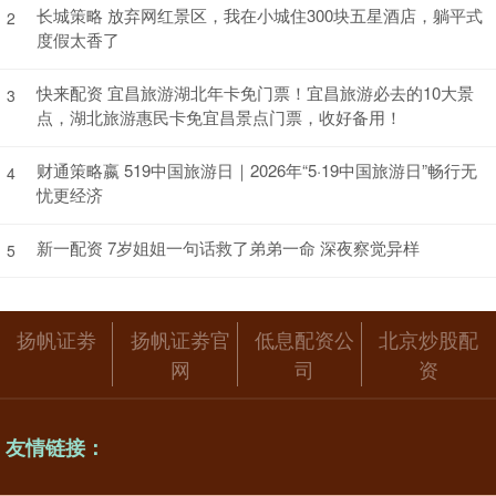
长城策略 放弃网红景区，我在小城住300块五星酒店，躺平式
2
度假太香了
快来配资 宜昌旅游湖北年卡免门票！宜昌旅游必去的10大景
3
点，湖北旅游惠民卡免宜昌景点门票，收好备用！
财通策略嬴 519中国旅游日｜2026年“5·19中国旅游日”畅行无
4
忧更经济
新一配资 7岁姐姐一句话救了弟弟一命 深夜察觉异样
5
扬帆证劵
扬帆证劵官
低息配资公
北京炒股配
网
司
资
友情链接：