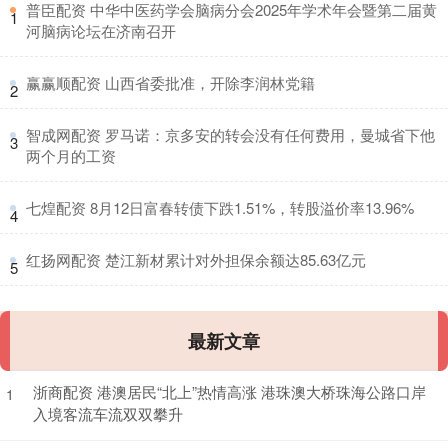
​普臣配资 中华中医药学会脑病分会2025年学术年会暨第二届黄
1
河脑病论坛在济南召开
​赢赢顺配资 山西省委批准，开除李润林党籍
2
​智成网配资 罗马诺：京多安的转会没有任何费用，曼城省下他
3
两个月的工资
​七煌配资 8月12日富春转债下跌1.51%，转股溢价率13.96%
4
​红扬网配资 楚江新材累计对外担保余额达85.63亿元
5
最新文章
浙商配资 港澳居民“北上”热情高涨 港珠澳大桥珠海公路口岸
1
入境客流车流双双攀升