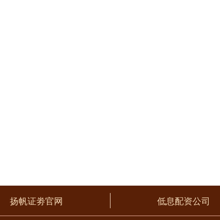
扬帆证劵官网
低息配资公司