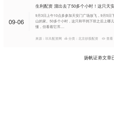
生利配资 溜出去了50多个小时！这只天
9月3日上午10点多参加天安门广场放飞，9月5
09-06
山的家。50多个小时，这只和平鸽下班之后上哪
懂，但看着它浑....
来源：玖玖配资网
分类：
北京炒股配资
查看
扬帆证劵文章