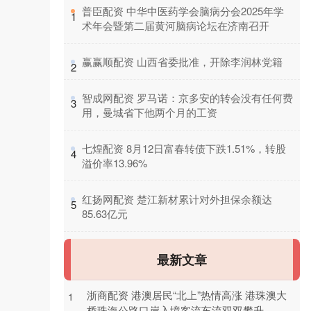
​普臣配资 中华中医药学会脑病分会2025年学
1
术年会暨第二届黄河脑病论坛在济南召开
​赢赢顺配资 山西省委批准，开除李润林党籍
2
​智成网配资 罗马诺：京多安的转会没有任何费
3
用，曼城省下他两个月的工资
​七煌配资 8月12日富春转债下跌1.51%，转股
4
溢价率13.96%
​红扬网配资 楚江新材累计对外担保余额达
5
85.63亿元
最新文章
浙商配资 港澳居民“北上”热情高涨 港珠澳大
1
桥珠海公路口岸入境客流车流双双攀升