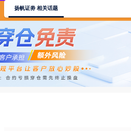
扬帆证劵 相关话题
首页
扬帆证劵
扬帆证劵官网
低息配资公司