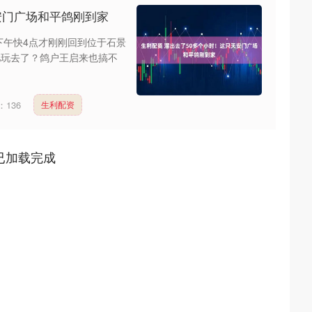
安门广场和平鸽刚到家
日下午快4点才刚刚回到位于石景
儿玩去了？鸽户王启来也搞不
：
136
生利配资
已加载完成