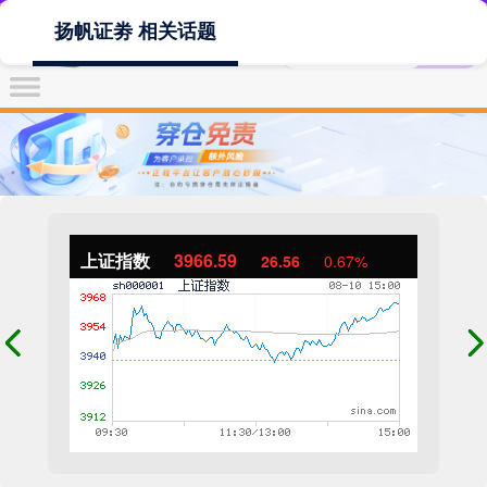
扬帆证劵 相关话题
上证指数
3966.59
26.56
0.67%