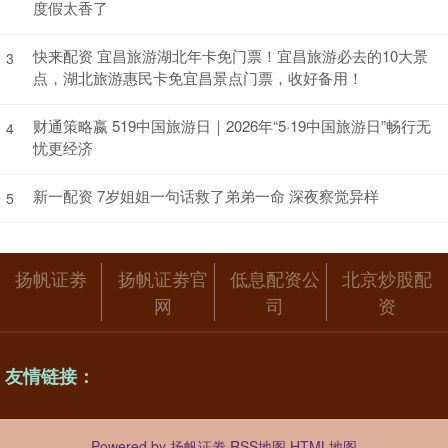
度假太香了
快来配资 宜昌旅游湖北年卡免门票！宜昌旅游必去的10大景
3
点，湖北旅游惠民卡免宜昌景点门票，收好备用！
财通策略嬴 519中国旅游日｜2026年“5·19中国旅游日”畅行无
4
忧更经济
新一配资 7岁姐姐一句话救了弟弟一命 深夜察觉异样
5
扬帆证劵
扬帆证劵官
低息配资公
北京炒股配
网
司
资
友情链接：
Powered by
扬帆证劵
RSS地图
HTML地图