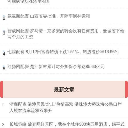
河脑病论坛在济南召开
​赢赢顺配资 山西省委批准，开除李润林党籍
2
​智成网配资 罗马诺：京多安的转会没有任何费用，曼城省下他
3
两个月的工资
​七煌配资 8月12日富春转债下跌1.51%，转股溢价率13.96%
4
​红扬网配资 楚江新材累计对外担保余额达85.63亿元
5
最新文章
浙商配资 港澳居民“北上”热情高涨 港珠澳大桥珠海公路口岸
1
入境客流车流双双攀升
长城策略 放弃网红景区，我在小城住300块五星酒店，躺平式
2