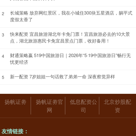
长城策略 放弃网红景区，我在小城住300块五星酒店，躺平式
2
度假太香了
快来配资 宜昌旅游湖北年卡免门票！宜昌旅游必去的10大景
3
点，湖北旅游惠民卡免宜昌景点门票，收好备用！
财通策略嬴 519中国旅游日｜2026年“5·19中国旅游日”畅行无
4
忧更经济
新一配资 7岁姐姐一句话救了弟弟一命 深夜察觉异样
5
扬帆证劵
扬帆证劵官
低息配资公
北京炒股配
网
司
资
友情链接：