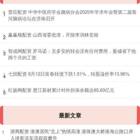
​普臣配资 中华中医药学会脑病分会2025年学术年会暨第二届黄
1
河脑病论坛在济南召开
​赢赢顺配资 山西省委批准，开除李润林党籍
2
​智成网配资 罗马诺：京多安的转会没有任何费用，曼城省下他
3
两个月的工资
​七煌配资 8月12日富春转债下跌1.51%，转股溢价率13.96%
4
​红扬网配资 楚江新材累计对外担保余额达85.63亿元
5
最新文章
浙商配资 港澳居民“北上”热情高涨 港珠澳大桥珠海公路口岸
1
入境客流车流双双攀升