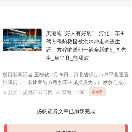
美港通 “好人有好豹”！河北一车主
驾方程豹救援被洪水冲走奇迹生
还，方程豹送他一辆全新豹5_李先
生_阜平县_熊甜波
极目新闻记者 王柳钦 7月26日，河北省保定市阜平县遭遇
强降雨，一名比亚迪方程豹车主见义勇为，自发参与救
援，却因水势太大遇险，最终脱困成功。7月27日，方程
分类：
扬帆证劵官网
查看：
138
美港通
豹总....
扬帆证劵文章已加载完成