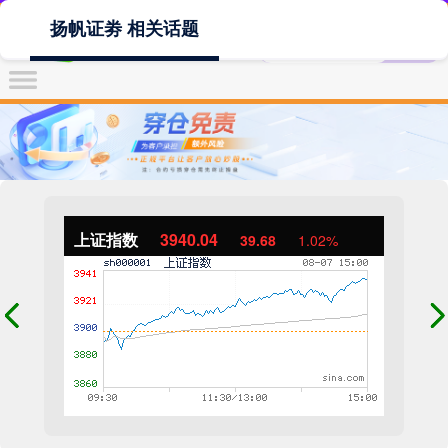
扬帆证劵 相关话题
上证指数
3940.04
39.68
1.02%