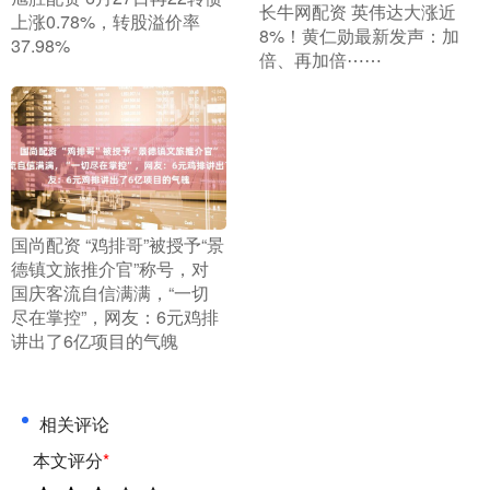
​长牛网配资 英伟达大涨近
上涨0.78%，转股溢价率
8%！黄仁勋最新发声：加
37.98%
倍、再加倍⋯⋯
​国尚配资 “鸡排哥”被授予“景
德镇文旅推介官”称号，对
国庆客流自信满满，“一切
尽在掌控”，网友：6元鸡排
讲出了6亿项目的气魄
相关评论
本文评分
*