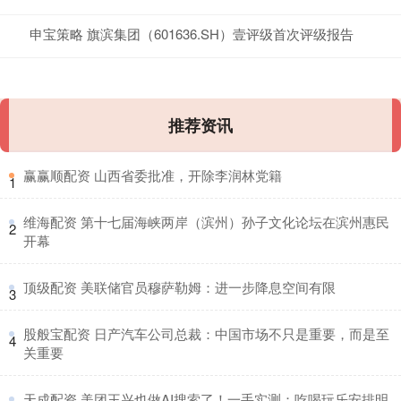
申宝策略 旗滨集团（601636.SH）壹评级首次评级报告
推荐资讯
​赢赢顺配资 山西省委批准，开除李润林党籍
1
​维海配资 第十七届海峡两岸（滨州）孙子文化论坛在滨州惠民
2
开幕
​顶级配资 美联储官员穆萨勒姆：进一步降息空间有限
3
​股般宝配资 日产汽车公司总裁：中国市场不只是重要，而是至
4
关重要
​天成配资 美团王兴也做AI搜索了！一手实测：吃喝玩乐安排明