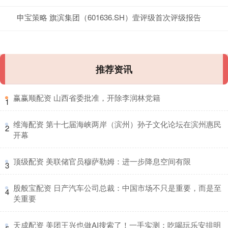
申宝策略 旗滨集团（601636.SH）壹评级首次评级报告
推荐资讯
​赢赢顺配资 山西省委批准，开除李润林党籍
1
​维海配资 第十七届海峡两岸（滨州）孙子文化论坛在滨州惠民
2
开幕
​顶级配资 美联储官员穆萨勒姆：进一步降息空间有限
3
​股般宝配资 日产汽车公司总裁：中国市场不只是重要，而是至
4
关重要
​天成配资 美团王兴也做AI搜索了！一手实测：吃喝玩乐安排明