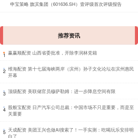
申宝策略 旗滨集团（601636.SH）壹评级首次评级报告
推荐资讯
​赢赢顺配资 山西省委批准，开除李润林党籍
1
​维海配资 第十七届海峡两岸（滨州）孙子文化论坛在滨州惠民
2
开幕
​顶级配资 美联储官员穆萨勒姆：进一步降息空间有限
3
​股般宝配资 日产汽车公司总裁：中国市场不只是重要，而是至
4
关重要
​天成配资 美团王兴也做AI搜索了！一手实测：吃喝玩乐安排明
5
白了